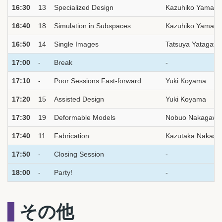
16:30
13
Specialized Design
Kazuhiko Yamam
16:40
18
Simulation in Subspaces
Kazuhiko Yamam
16:50
14
Single Images
Tatsuya Yatagaw
17:00
-
Break
-
17:10
-
Poor Sessions Fast-forward
Yuki Koyama
17:20
15
Assisted Design
Yuki Koyama
17:30
19
Deformable Models
Nobuo Nakagawa
17:40
11
Fabrication
Kazutaka Nakash
17:50
-
Closing Session
-
18:00
-
Party!
-
その他