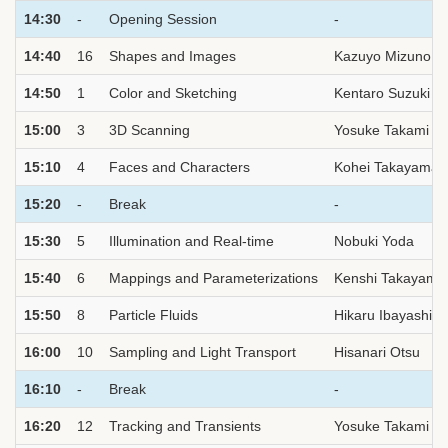
14:30
-
Opening Session
-
14:40
16
Shapes and Images
Kazuyo Mizuno
14:50
1
Color and Sketching
Kentaro Suzuki
15:00
3
3D Scanning
Yosuke Takami
15:10
4
Faces and Characters
Kohei Takayama
15:20
-
Break
-
15:30
5
Illumination and Real-time
Nobuki Yoda
15:40
6
Mappings and Parameterizations
Kenshi Takayama
15:50
8
Particle Fluids
Hikaru Ibayashi
16:00
10
Sampling and Light Transport
Hisanari Otsu
16:10
-
Break
-
16:20
12
Tracking and Transients
Yosuke Takami