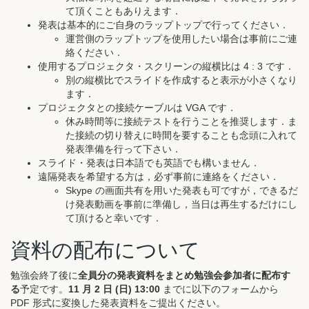
て頂くこともありえます．
発表は基本的にご自身のラップトップで行ってください．
運営側のラップトップを使用したい場合は事前にご連
絡ください．
使用するプロジェクタ・スクリーンの縦横比は 4 : 3 です．
別の縦横比でスライドを作成すると表示が小さくなり
ます．
プロジェクタとの接続ケーブルは VGA です．
休み時間等に接続テストを行うことを推奨します．ま
た接続の切り替えに時間を要することも念頭に入れて
発表準備を行って下さい．
スライド・発表は日本語でも英語でも構いません．
遠隔発表を希望する方は，必ず事前に連絡をください．
Skype の画面共有を用いた発表も可ですが，できるだ
け発表動画を事前に準備し，当日は再生するだけにし
て頂けると幸いです．
資料の配布について
勉強会終了後に
全員分の発表資料をまとめ勉強会参加者に配布す
る
予定です。
11 月 2 日 (日) 13:00
までに以下のフォームから
PDF 形式に変換した発表資料をご提出ください。