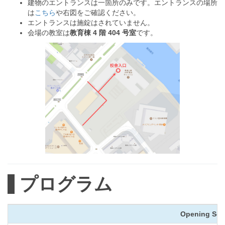
建物のエントランスは一箇所のみです。エントランスの場所
は
こちら
や右図をご確認ください。
エントランスは施錠はされていません。
会場の教室は
教育棟 4 階 404 号室
です。
プログラム
Opening Sess