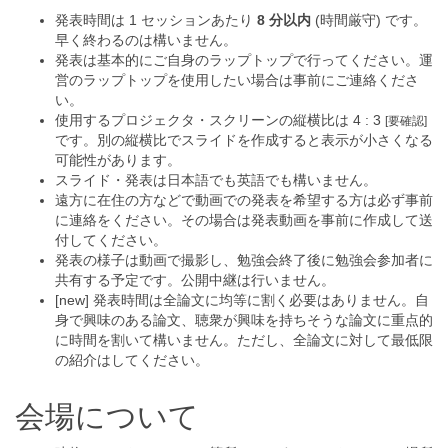
発表時間は 1 セッションあたり
8 分以内
(時間厳守) です。
早く終わるのは構いません。
発表は基本的にご自身のラップトップで行ってください。運
営のラップトップを使用したい場合は事前にご連絡くださ
い。
使用するプロジェクタ・スクリーンの縦横比は 4 : 3
[要確認]
です。別の縦横比でスライドを作成すると表示が小さくなる
可能性があります。
スライド・発表は日本語でも英語でも構いません。
遠方に在住の方などで動画での発表を希望する方は必ず事前
に連絡をください。その場合は発表動画を事前に作成して送
付してください。
発表の様子は動画で撮影し、勉強会終了後に勉強会参加者に
共有する予定です。公開中継は行いません。
[new] 発表時間は全論文に均等に割く必要はありません。自
身で興味のある論文、聴衆が興味を持ちそうな論文に重点的
に時間を割いて構いません。ただし、全論文に対して最低限
の紹介はしてください。
会場について