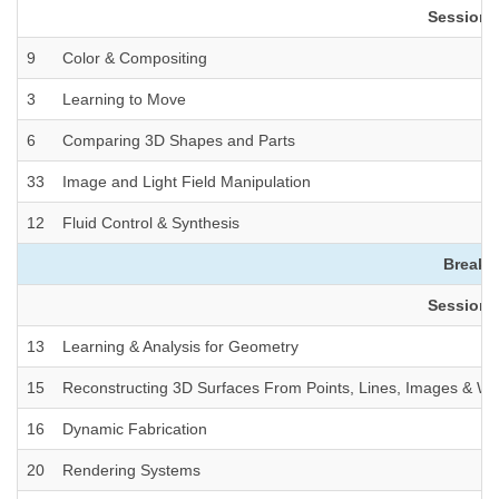
Session 1
9
Color & Compositing
3
Learning to Move
6
Comparing 3D Shapes and Parts
33
Image and Light Field Manipulation
12
Fluid Control & Synthesis
Break (
Session 2
13
Learning & Analysis for Geometry
15
Reconstructing 3D Surfaces From Points, Lines, Images & Wa
16
Dynamic Fabrication
20
Rendering Systems