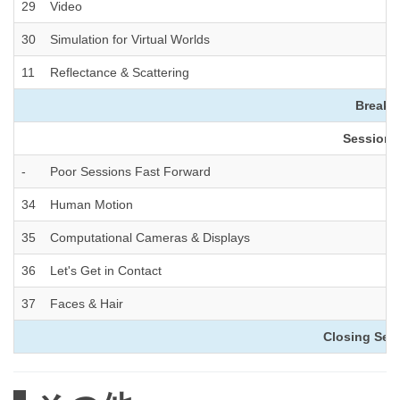
29
Video
30
Simulation for Virtual Worlds
11
Reflectance & Scattering
Break (
Session 5
-
Poor Sessions Fast Forward
34
Human Motion
35
Computational Cameras & Displays
36
Let's Get in Contact
37
Faces & Hair
Closing Sess