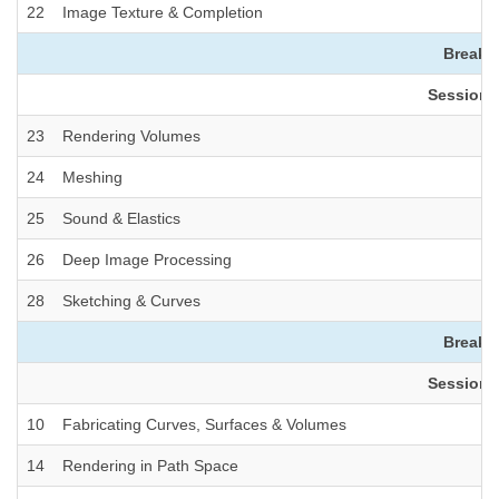
22
Image Texture & Completion
Break (
Session 3
23
Rendering Volumes
24
Meshing
25
Sound & Elastics
26
Deep Image Processing
28
Sketching & Curves
Break (
Session 4
10
Fabricating Curves, Surfaces & Volumes
14
Rendering in Path Space